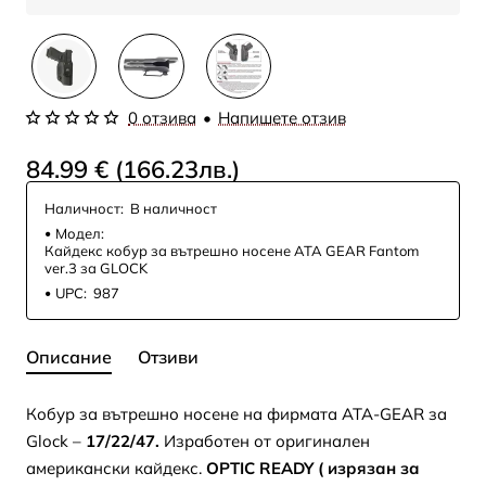
0 отзива
•
Напишете отзив
84.99 € (166.23лв.)
Наличност:
В наличност
Модел:
Кайдекс кобур за вътрешно носене ATA GEAR Fantom
ver.3 за GLOCK
UPC:
987
Описание
Отзиви
Кобур за вътрешно носене на фирмата ATA-GEAR за
Glock –
17/22/47.
Изработен от оригинален
американски кайдекс.
OPTIC READY ( изрязан за