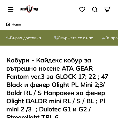
home
Бърза доставка
Свържете се с нас
Въпро
Кобури - Кайдекс кобур за
вътрешно носене ATA GEAR
Fantom ver.3 за GLOCK 17; 22 ; 47
Black и фенер Olight PL Mini 2;3/
Baldr RL / S Направен за фенер
Olight BALDR mini RL / S / BL ; Pl
mini 2 /3 ; Dulotec G1 и G2 /
Streemlight TRL 6