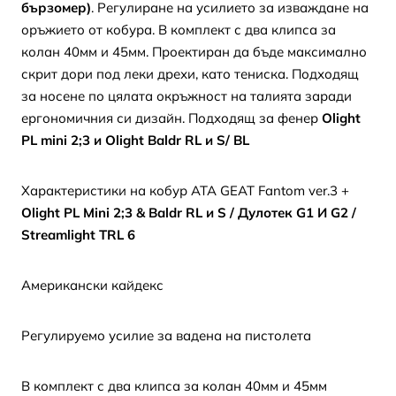
бързомер)
. Регулиране на усилието за изваждане на
оръжието от кобура. В комплект с два клипса за
колан 40мм и 45мм. Проектиран да бъде максимално
скрит дори под леки дрехи, като тениска. Подходящ
за носене по цялата окръжност на талията заради
ергономичния си дизайн. Подходящ за фенер
Olight
PL
mini 2;3 и Olight Baldr RL и S/ BL
Характеристики на кобур ATA GEAT Fantom ver.3 +
Olight PL Mini 2;3 & Baldr RL и S / Дулотек G1 И G2 /
Streamlight TRL 6
Американски кайдекс
Регулируемо усилие за вадена на пистолета
В комплект с два клипса за колан 40мм и 45мм