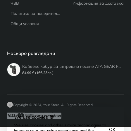
ЧЗВ
Информация за доставка
Политика за поверителност
Общи условия
Наскоро разгледани
Кайдекс кобур за вътрешно носене ATA GEAR Fantom ver.3 за GLOCK 17; 22 ; 47 Black и фенер Olight PL Mini 2;3/ Baldr RL / S Направен за фенер Olight BALDR mini RL / S / BL ; Pl mini 2 /3 ; Dulotec G1 и G2 / Streemlight TRL 6
84.99 € (166.23лв.)
Copyright © 2024, Your Store, All Rights Reserved
We use cookies 🍪
We use cookies and other similar technologies to
OK
improve your browsing experience and the