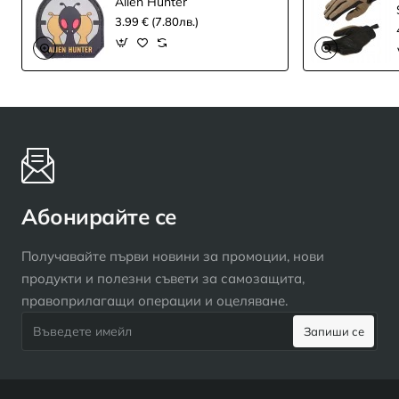
Alien Hunter
3.99 € (7.80лв.)
Абонирайте се
Получавайте първи новини за промоции, нови
продукти и полезни съвети за самозащита,
правоприлагащи операции и оцеляване.
Въведете
Запиши се
имейл