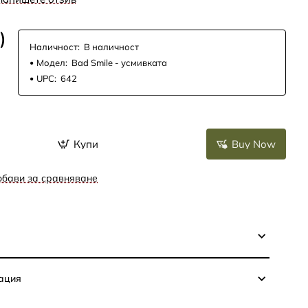
)
Наличност:
В наличност
Модел:
Bad Smile - усмивката
UPC:
642
Купи
Buy Now
бави за сравняване
ация