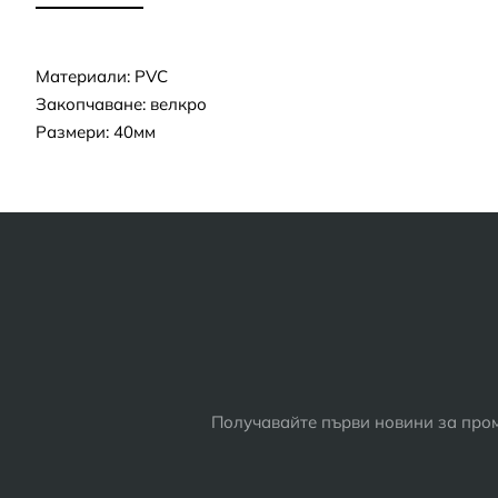
Материали: PVC
Закопчаване: велкро
Размери: 40мм
Получавайте първи новини за пром