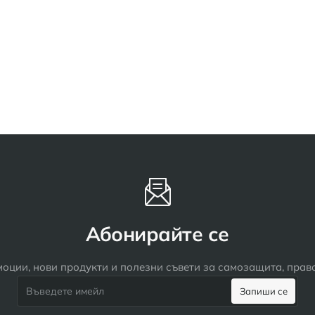
Абонирайте се
оции, нови продукти и полезни съвети за самозащита, пра
Въведете
Запиши се
имейл