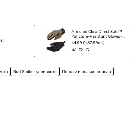
Armored Claw Direct Safe™
Puncture-Resistant Gloves -
в.)
half tan
44.99 € (87.99лв.)
ката
Bad Smile - усмивката
Пачове и велкро панели