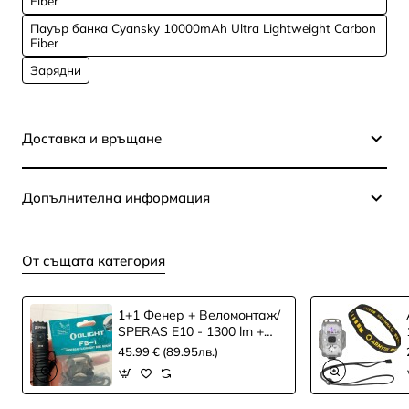
Fiber
Пауър банка Cyansky 10000mAh Ultra Lightweight Carbon
Fiber
Зарядни
Доставка и връщане
Допълнителна информация
От същата категория
1+1 Фенер + Веломонтаж/
SPERAS E10 - 1300 lm +
Велосипеден крепеж
45.99 € (89.95лв.)
Olight FB-1