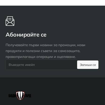
Абонирайте се
Получавайте първи новини за промоции, нови
продукти и полезни съвети за самозащита,
правоприлагащи операции и оцеляване.
Въведете
Запиши се
имейл