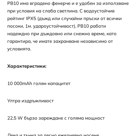
PB10 има вградено фенерче и е удобен за използване
при условия на слаба светлина. С водоустойчив
рейтинг IPX5 (дъжд или случайни пръски от всички
посоки, 1м. удароустойчивост), PB10 работи
надеждно при дъждовно или снежно време, като
гарантира, че имате захранване независимо от
условията.
Характеристики:
10 000mAh голям капацитет
Ултра издръжливост
22,5 W бързо зареждане с голяма мощност
Лека и тънка за лесно ежедневно носене