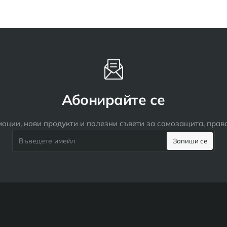
Абонирайте се
оции, нови продукти и полезни съвети за самозащита, пра
Въведете
Запиши се
имейл