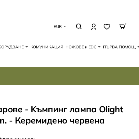
EUR
БОРУДВАНЕ
КОМУНИКАЦИЯ
НОЖОВЕ и EDC
ПЪРВА ПОМОЩ
рове - Kъмпинг лампа Olight
m. - Керемидено червена
Напишете отзив