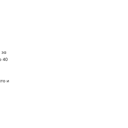
 за
о 40
кто и