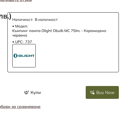
лв.)
Наличност:
В наличност
Модел:
Kъмпинг лампа Olight Obulb MC 75lm. - Керемидено
червена
UPC:
737
Купи
Buy Now
бави за сравняване