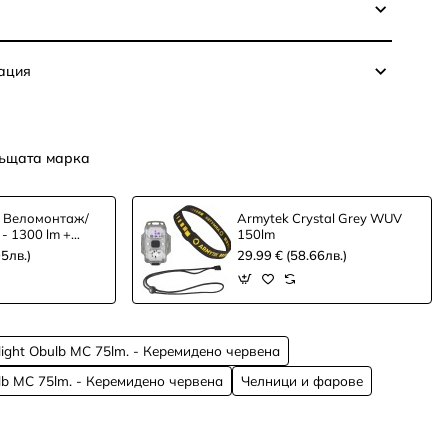
ация
ъщата марка
+ Веломонтаж/
Armytek Crystal Grey WUV
- 1300 lm +
150lm
 крепеж Olight
95лв.)
29.99 € (58.66лв.)
ight Obulb MC 75lm. - Керемидено червена
lb MC 75lm. - Керемидено червена
Челници и фарове