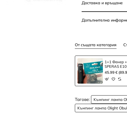
Доставка и връщане
Допълнителна информ
От същата категория
С
1+1 Фенер 
SPERAS E10 
Велосипеден
45.99 € (89.
FB-1
Тагове:
Kъмпинг лампа Ol
Kъмпинг лампа Olight Obu