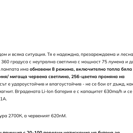
ом и всяка ситуация. Тя е надеждна, презареждаема и лесна
а 360 градуса с неутрална светлина с мощност 75 лумена и д
а лампата има
обновени 8 режима, включително топла бяла
/синя/ мигаща червена светлина, 256-цветна промяна на
ът е удароустойчив и влагоустойчив - не се бои от дъжд, ка
гнит. Вградената Li-Ion батерия е с капацитет 630ma/h и се
 1А.
ура 2700К, а червеният 620nM.
н принцип с 20-100 поредни натискания на бутона за