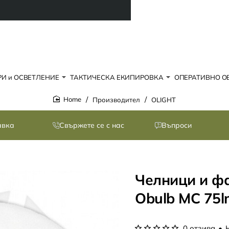
И и ОСВЕТЛЕНИЕ
ТАКТИЧЕСКА ЕКИПИРОВКА
ОПЕРАТИВНО О
Производител
OLIGHT
home
авка
Свържете се с нас
Въпроси
Челници и фа
Obulb MC 75l
0 отзива
•