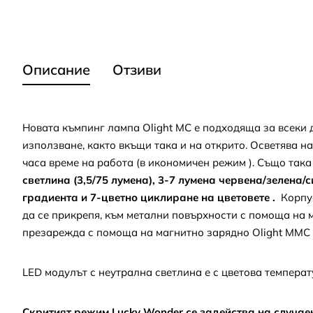
Описание
Отзиви
Новата къмпинг лампа Olight MC е подходяща за всеки д
използване, както вкъщи така и на открито. Осветява н
часа време на работа (в икономичен режим ). Също так
светлина (3,5/75 лумена), 3-7 лумена червена/зелена
градиента и 7-цветно циклиране на цветовете .
Корпус
да се прикрепя, към метални повърхности с помоща на ма
презарежда с помоща на магнитно зарядно Olight MMC
LED модулът с неутрална светлина е с цветова температ
Скритият режим Lucky Wonder се задейства на случае