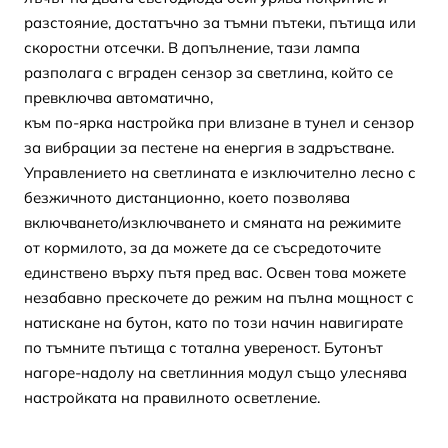
разстояние, достатъчно за тъмни пътеки, пътища или
скоростни отсечки. В допълнение, тази лампа
разполага с вграден сензор за светлина, който се
превключва автоматично,
към по-ярка настройка при влизане в тунел и сензор
за вибрации за пестене на енергия в задръстване.
Управлението на светлината е изключително лесно с
безжичното дистанционно, което позволява
включването/изключването и смяната на режимите
от кормилото, за да можете да се съсредоточите
единствено върху пътя пред вас. Освен това можете
незабавно прескочете до режим на пълна мощност с
натискане на бутон, като по този начин навигирате
по тъмните пътища с тотална увереност. Бутонът
нагоре-надолу на светлинния модул също улеснява
настройката на правилното осветление.