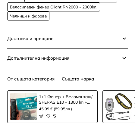
Велосипеден фенер Olight RN2000 - 2000lm.
Челници и фарове
Доставка и връщане
Допълнителна информация
От същата категория
Същата марка
1+1 Фенер + Веломонтаж/
SPERAS E10 - 1300 lm +
Велосипеден крепеж
45.99 € (89.95лв.)
Olight FB-1