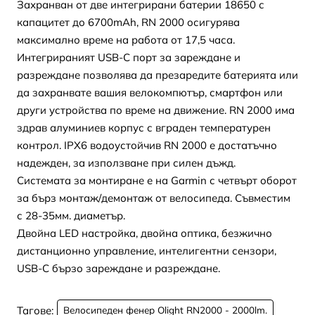
Захранван от две интегрирани батерии 18650 с
капацитет до 6700mAh, RN 2000 осигурява
максимално време на работа от 17,5 часа.
Интегрираният USB-C порт за зареждане и
разреждане позволява да презаредите батерията или
да захранвате вашия велокомпютър, смартфон или
други устройства по време на движение. RN 2000 има
здрав алуминиев корпус с вграден температурен
контрол. IPX6 водоустойчив RN 2000 е достатъчно
надежден, за използване при силен дъжд.
Системата за монтиране е на Garmin с четвърт оборот
за бърз монтаж/демонтаж от велосипеда. Съвместим
с 28-35мм. диаметър.
Двойна LED настройка, двойна оптика, безжично
дистанционно управление, интелигентни сензори,
USB-C бързо зареждане и разреждане.
Тагове:
Велосипеден фенер Olight RN2000 - 2000lm.