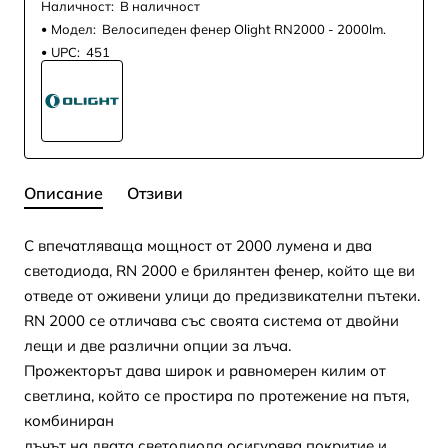
Наличност:
В наличност
Модел:
Велосипеден фенер Olight RN2000 - 2000lm.
UPC:
451
Описание
Отзиви
С впечатляваща мощност от 2000 лумена и два
светодиода, RN 2000 е брилянтен фенер, който ще ви
отведе от оживени улици до предизвикателни пътеки.
RN 2000 се отличава със своята система от двойни
лещи и две различни опции за лъча.
Прожекторът дава широк и равномерен килим от
светлина, който се простира по протежение на пътя,
комбиниран
лъчът на двата светодиода осигурява покритие и