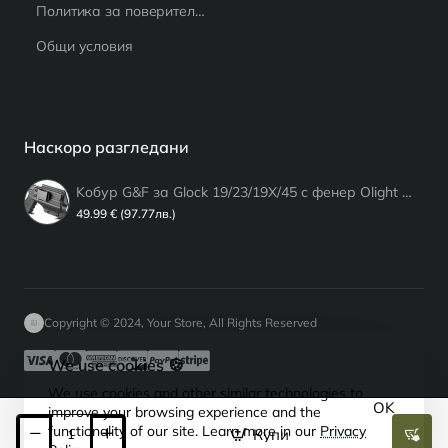
Политика за поверителност
Общи условия
Наскоро разгледани
Koбур G&F за Glock 19/23/19X/45 с фенер Olight Baldr Pro/Pro R/PL-Pro
49.99 € (97.77лв.)
Copyright © 2024, Your Store, All Rights Reserved
We use cookies 🍪
We use cookies and other similar technologies to
OK
improve your browsing experience and the
functionality of our site. Learn more in our
Privacy
Купи