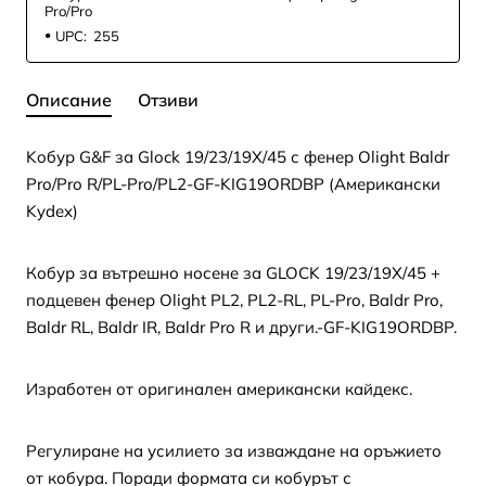
Pro/Pro
UPC:
255
Описание
Отзиви
Koбур G&F за Glock 19/23/19X/45 с фенер Olight Baldr
Pro/Pro R/PL-Pro/PL2-GF-KIG19ORDBP (Американски
Kydex)
Кобур за вътрешно носенe за GLOCK 19/23/19X/45 +
подцевен фенер Olight PL2, PL2-RL, PL-Pro, Baldr Pro,
Baldr RL, Baldr IR, Baldr Pro R и други.-GF-KIG19ORDBP.
Изработен от оригинален американски кайдекс.
Регулиране на усилието за изваждане на оръжието
от кобура. Поради формата си кобурът с