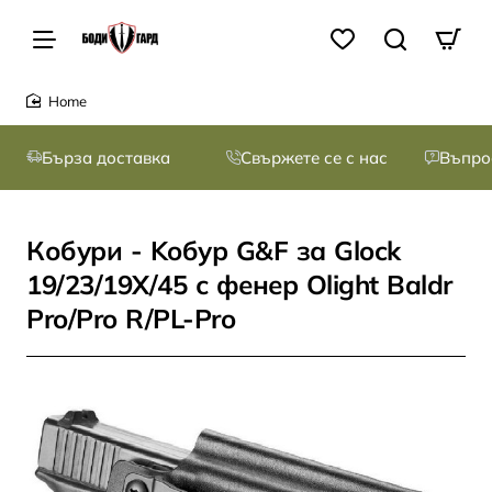
home
Бърза доставка
Свържете се с нас
Въпро
Кобури - Koбур G&F за Glock
19/23/19X/45 с фенер Olight Baldr
Pro/Pro R/PL-Pro