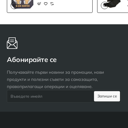
Абонирайте се
Получавайте първи новини за промоции, нови
продукти и полезни съвети за самозащита,
правоприлагащи операции и оцеляване.
Въведете
Запиши се
имейл