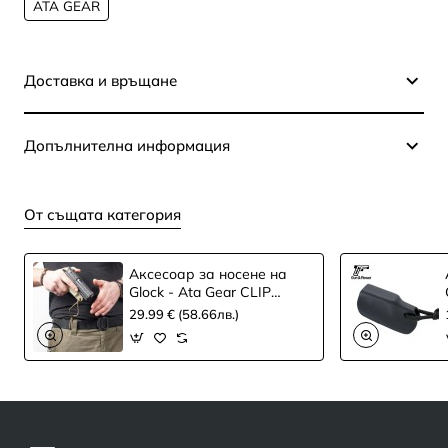
ATA GEAR
Доставка и връщане
Допълнителна информация
От същата категория
Aксесоар за носене на
Glock - Ata Gear CLIP
Glock 43 -ЧЕРЕН
29.99 € (58.66лв.)