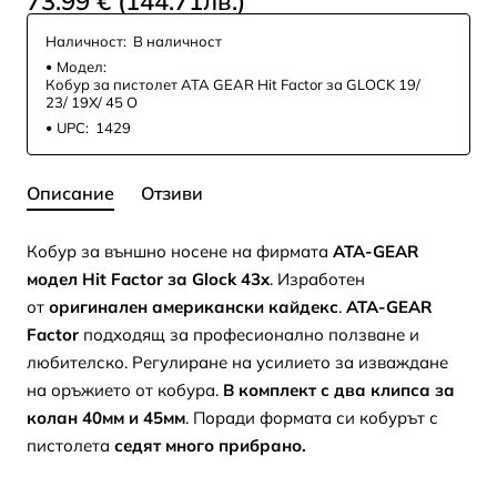
73.99 € (144.71лв.)
Наличност:
В наличност
Модел:
Кобур за пистолет ATA GEAR Hit Factor за GLOCK 19/
23/ 19X/ 45 O
UPC:
1429
Описание
Отзиви
Кобур за външно носенe на фирмата
ATA-GEAR
модел Hit Factor за Glock 43x
. Изработен
от
оригинален американски кайдекс
.
ATA-GEAR
Factor
подходящ за професионално ползване и
любителско. Регулиране на усилието за изваждане
на оръжието от кобура.
В комплект с два клипса за
колан 40мм и 45мм
. Поради формата си кобурът с
пистолета
седят много прибрано.