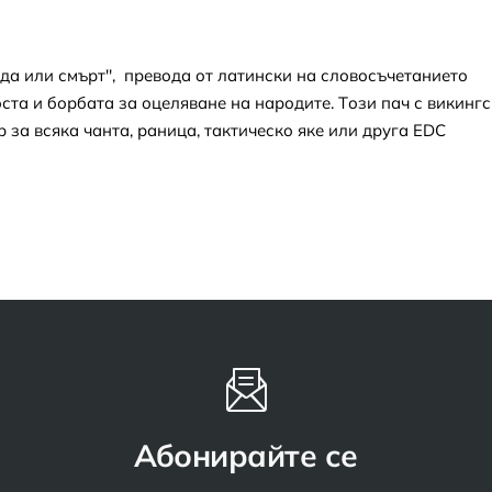
а или смърт'', превода от латински на словосъчетанието
беноста и борбата за оцеляване на народите. Tози пач с викинг
 за всяка чанта, раница, тактическо яке или друга ЕDC
Абонирайте се