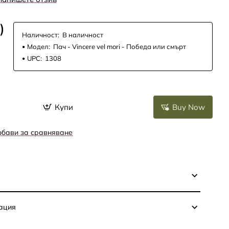
)
Наличност:
В наличност
Модел:
Пач - Vincere vel mori - Победа или смърт
UPC:
1308
Купи
Buy Now
бави за сравняване
ация