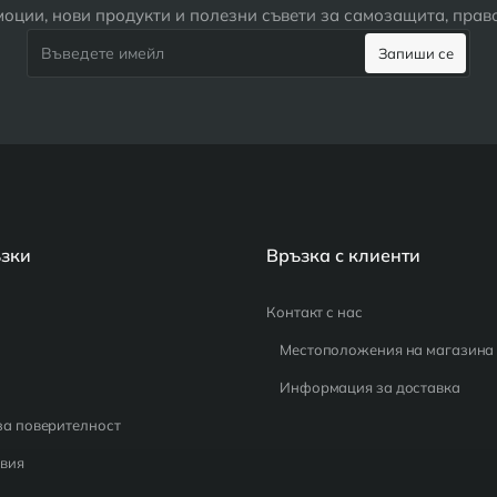
оции, нови продукти и полезни съвети за самозащита, пра
Въведете
Запиши се
имейл
ъзки
Връзка с клиенти
Контакт с нас
Местоположения на магазина
Информация за доставка
за поверителност
вия