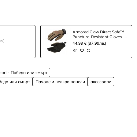
Armored Claw Direct Safe™
Puncture-Resistant Gloves -
в.)
half tan
44.99 € (87.99лв.)
 mori - Победа или смърт
обеда или смърт
Пачове и велкро панели
аксесоари