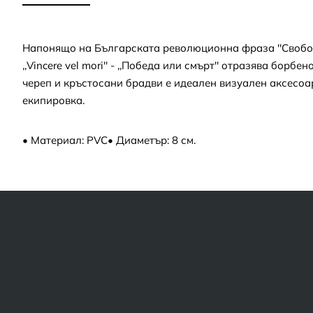
Напонящо на Българската революционна фраза ''Свобод
,,Vincere vel mori'' - ,,Победа или смърт'' oтразява бор
череп и кръстосани брадви е идеален визуален аксесоар
екипировка.
• Материал: PVC
• Диаметър: 8 см.