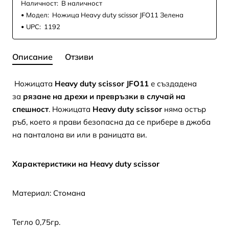
Наличност:
В наличност
Модел:
Ножица Heavy duty scissor JFO11 Зелена
UPC:
1192
Описание
Отзиви
Ножицата
Heavy duty scissor JFO11
е създадена
за
рязане на дрехи и превръзки в случай на
спешност
. Ножицата
Heavy duty scissor
няма остър
ръб, което я прави безопасна да се прибере в джоба
на панталона ви или в раницата ви.
Характеристики на Heavy duty scissor
Материал: Стомана
Тегло 0,75гр.