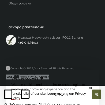
Общи условия
Наскоро разгледани
Ножица Heavy duty scissor JFO11 Зелена
4.99 € (9.76лв.)
Copyright © 2024, Your Store, All Rights Reserved
We use cookies 🍪
We use cookies and other similar technologies to
OK
improve your browsing experience and the
functionality of our site. Learn more in our
Privacy
Купи
Policy
.
Добави в желани
Добави за сравняване