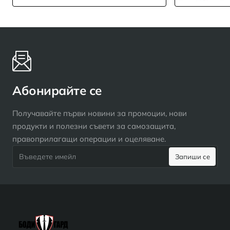
Абонирайте се
Получавайте първи новини за промоции, нови
продукти и полезни съвети за самозащита,
правоприлагащи операции и оцеляване.
Въведете
Запиши се
имейл