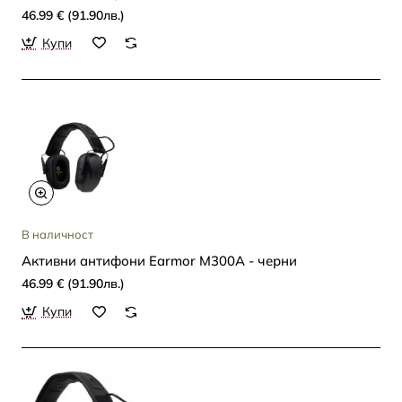
46.99 € (91.90лв.)
Купи
В наличност
Активни антифони Earmor M300A - черни
46.99 € (91.90лв.)
Купи