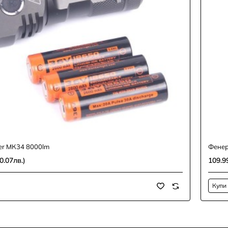
er МК34 8000lm
Фенер
0.07лв.)
109.9
Купи