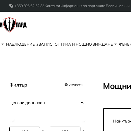
+359 896 62 52 82
Контакти
Информация за поръчката
Блог и новини
НАБЛЮДЕНИЕ и ЗАПИС
ОПТИКА И НОЩНО ВИЖДАНЕ
ФЕНЕР
Мощни
Филтър
Изчисти
Ценoви диапазон
Най-тър