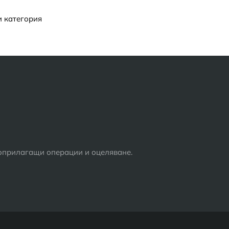
и категория
воприлагащи операции и оцеляване.