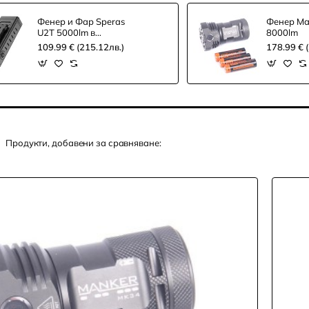
Фенер и Фар Speras
Фенер Ma
U2T 5000lm в
8000lm
комплект с
109.99 € (215.12лв.)
178.99 € 
дистанционно
Продукти, добавени за сравняване: