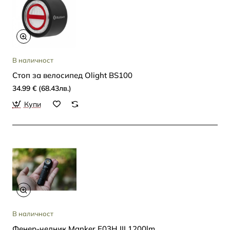
В наличност
Стоп за велосипед Olight BS100
34.99 € (68.43лв.)
Купи
В наличност
Фенер-челник Manker E03H III 1200lm